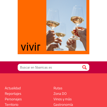
Actualidad
Rutas
Reportajes
Zona DO
Personajes
Vinos y más
Territorio
Gastronomía