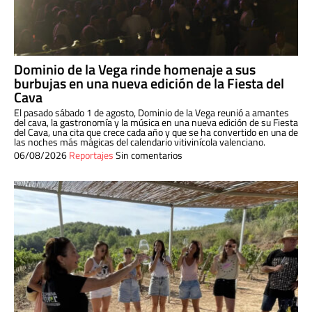
Dominio de la Vega rinde homenaje a sus
burbujas en una nueva edición de la Fiesta del
Cava
El pasado sábado 1 de agosto, Dominio de la Vega reunió a amantes
del cava, la gastronomía y la música en una nueva edición de su Fiesta
del Cava, una cita que crece cada año y que se ha convertido en una de
las noches más mágicas del calendario vitivinícola valenciano.
06/08/2026
Reportajes
Sin comentarios