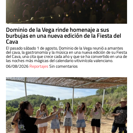
Dominio de la Vega rinde homenaje a sus
burbujas en una nueva edición de la Fiesta del
Cava
El pasado sábado 1 de agosto, Dominio de la Vega reunió a amantes
del cava, la gastronomía y la música en una nueva edición de su Fiesta
del Cava, una cita que crece cada año y que se ha convertido en una de
las noches más mágicas del calendario vitivinícola valenciano.
06/08/2026
Reportajes
Sin comentarios