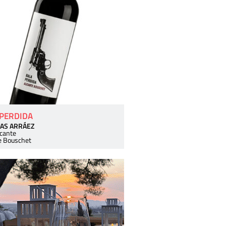
 PERDIDA
AS ARRÁEZ
icante
e Bouschet