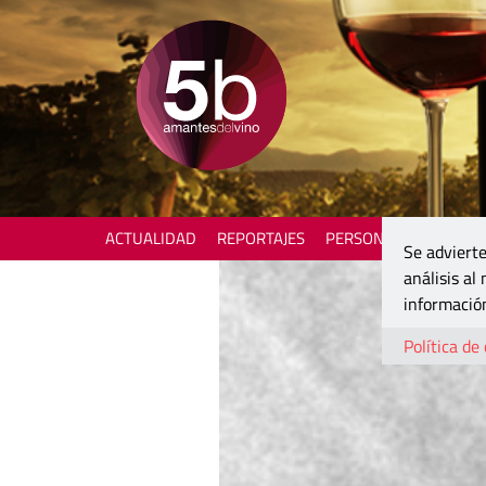
ACTUALIDAD
REPORTAJES
PERSONAJES
ENOTU
Se advierte
análisis al
información
Política de