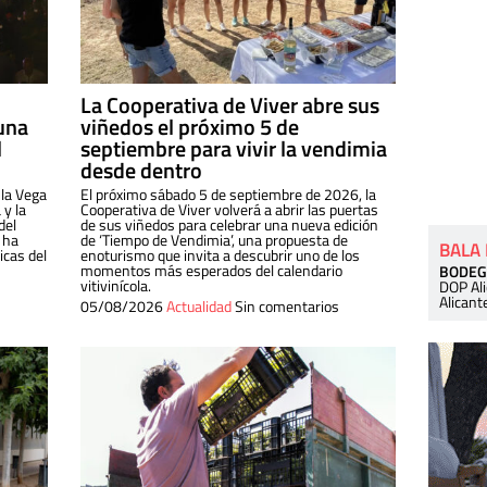
La Cooperativa de Viver abre sus
una
viñedos el próximo 5 de
l
septiembre para vivir la vendimia
desde dentro
 la Vega
El próximo sábado 5 de septiembre de 2026, la
 y la
Cooperativa de Viver volverá a abrir las puertas
del
de sus viñedos para celebrar una nueva edición
 ha
de ‘Tiempo de Vendimia’, una propuesta de
BALA
cas del
enoturismo que invita a descubrir uno de los
momentos más esperados del calendario
BODEG
vitivinícola.
DOP Al
Alicant
05/08/2026
Actualidad
Sin comentarios