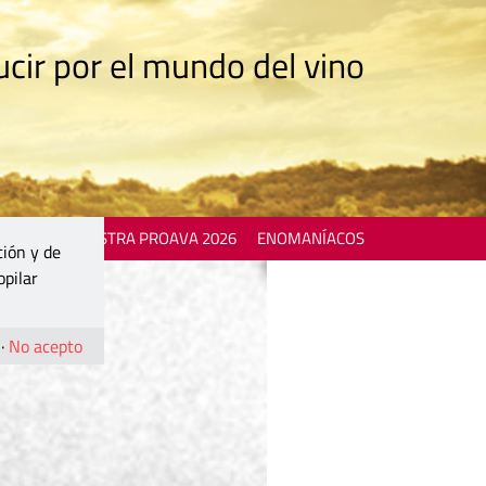
cir por el mundo del vino
 EVENTS
MOSTRA PROAVA 2026
ENOMANÍACOS
ción y de
opilar
·
No acepto