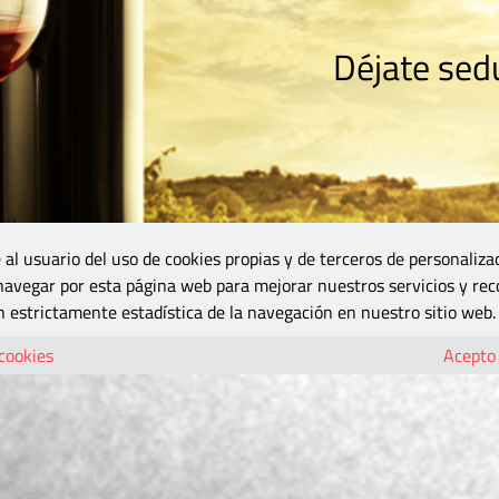
Déjate sedu
RISMO
ZONA DO
VINOS Y MÁS
GASTRONOMÍA
BLOGS
5B
 al usuario del uso de cookies propias y de terceros de personaliza
 navegar por esta página web para mejorar nuestros servicios y rec
 estrictamente estadística de la navegación en nuestro sitio web.
 cookies
Acepto