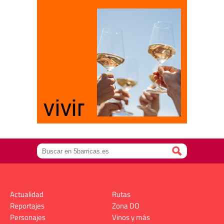
Actualidad
Rutas
Reportajes
Zona DO
Personajes
Vinos y más