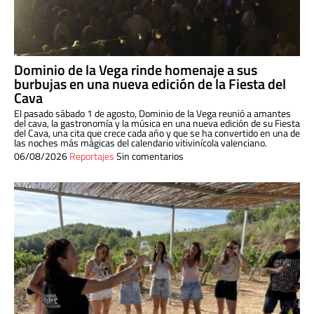
Dominio de la Vega rinde homenaje a sus
burbujas en una nueva edición de la Fiesta del
Cava
El pasado sábado 1 de agosto, Dominio de la Vega reunió a amantes
del cava, la gastronomía y la música en una nueva edición de su Fiesta
del Cava, una cita que crece cada año y que se ha convertido en una de
las noches más mágicas del calendario vitivinícola valenciano.
06/08/2026
Reportajes
Sin comentarios