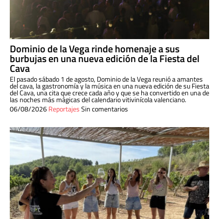
Dominio de la Vega rinde homenaje a sus
burbujas en una nueva edición de la Fiesta del
Cava
El pasado sábado 1 de agosto, Dominio de la Vega reunió a amantes
del cava, la gastronomía y la música en una nueva edición de su Fiesta
del Cava, una cita que crece cada año y que se ha convertido en una de
las noches más mágicas del calendario vitivinícola valenciano.
06/08/2026
Reportajes
Sin comentarios