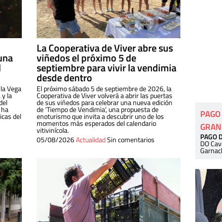
La Cooperativa de Viver abre sus
una
viñedos el próximo 5 de
l
septiembre para vivir la vendimia
desde dentro
 la Vega
El próximo sábado 5 de septiembre de 2026, la
 y la
Cooperativa de Viver volverá a abrir las puertas
del
de sus viñedos para celebrar una nueva edición
 ha
de ‘Tiempo de Vendimia’, una propuesta de
PAGO
cas del
enoturismo que invita a descubrir uno de los
momentos más esperados del calendario
GRAN
vitivinícola.
PAGO 
05/08/2026
Actualidad
Sin comentarios
DO Cav
Garnac