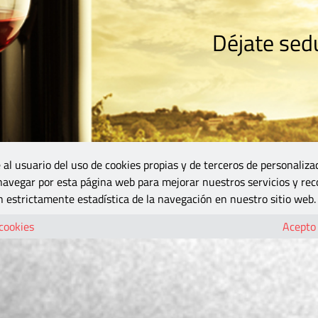
Déjate sedu
RISMO
ZONA DO
VINOS Y MÁS
GASTRONOMÍA
BLOGS
5B
 al usuario del uso de cookies propias y de terceros de personaliza
 navegar por esta página web para mejorar nuestros servicios y rec
 estrictamente estadística de la navegación en nuestro sitio web.
 cookies
Acepto