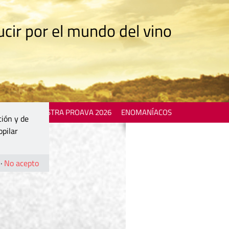
cir por el mundo del vino
 EVENTS
MOSTRA PROAVA 2026
ENOMANÍACOS
ción y de
opilar
·
No acepto