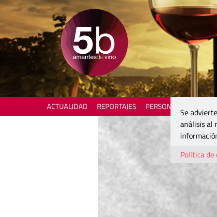
ACTUALIDAD
REPORTAJES
PERSONAJES
ENOTU
Se advierte
análisis al
información
Política de