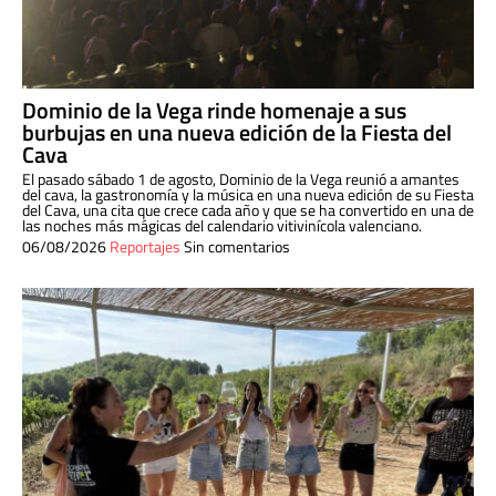
Dominio de la Vega rinde homenaje a sus
burbujas en una nueva edición de la Fiesta del
Cava
El pasado sábado 1 de agosto, Dominio de la Vega reunió a amantes
del cava, la gastronomía y la música en una nueva edición de su Fiesta
del Cava, una cita que crece cada año y que se ha convertido en una de
las noches más mágicas del calendario vitivinícola valenciano.
06/08/2026
Reportajes
Sin comentarios