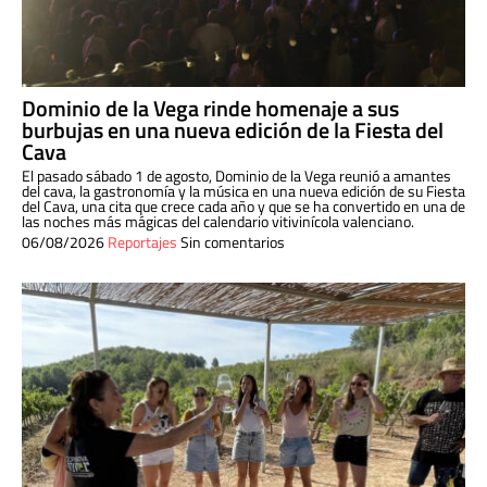
Dominio de la Vega rinde homenaje a sus
burbujas en una nueva edición de la Fiesta del
Cava
El pasado sábado 1 de agosto, Dominio de la Vega reunió a amantes
del cava, la gastronomía y la música en una nueva edición de su Fiesta
del Cava, una cita que crece cada año y que se ha convertido en una de
las noches más mágicas del calendario vitivinícola valenciano.
06/08/2026
Reportajes
Sin comentarios