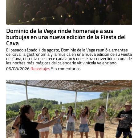
Dominio de la Vega rinde homenaje a sus
burbujas en una nueva edición de la Fiesta del
Cava
El pasado sábado 1 de agosto, Dominio de la Vega reunió a amantes
del cava, la gastronomía y la música en una nueva edición de su Fiesta
del Cava, una cita que crece cada año y que se ha convertido en una de
las noches más mágicas del calendario vitivinícola valenciano.
06/08/2026
Reportajes
Sin comentarios