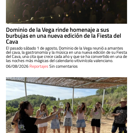
Dominio de la Vega rinde homenaje a sus
burbujas en una nueva edición de la Fiesta del
Cava
El pasado sábado 1 de agosto, Dominio de la Vega reunió a amantes
del cava, la gastronomía y la música en una nueva edición de su Fiesta
del Cava, una cita que crece cada año y que se ha convertido en una de
las noches más mágicas del calendario vitivinícola valenciano.
06/08/2026
Reportajes
Sin comentarios