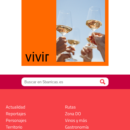
Actualidad
Rutas
Reportajes
Zona DO
Personajes
Vinos y más
Territorio
Gastronomía