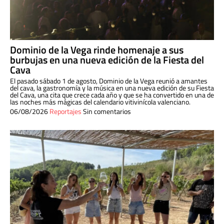
Dominio de la Vega rinde homenaje a sus
burbujas en una nueva edición de la Fiesta del
Cava
El pasado sábado 1 de agosto, Dominio de la Vega reunió a amantes
del cava, la gastronomía y la música en una nueva edición de su Fiesta
del Cava, una cita que crece cada año y que se ha convertido en una de
las noches más mágicas del calendario vitivinícola valenciano.
06/08/2026
Reportajes
Sin comentarios