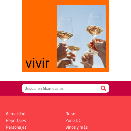
Actualidad
Rutas
Reportajes
Zona DO
Personajes
Vinos y más