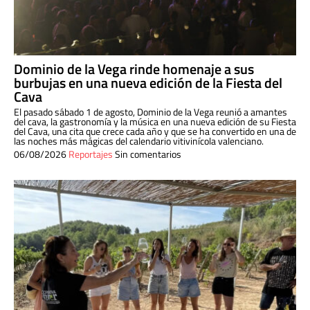
Dominio de la Vega rinde homenaje a sus
burbujas en una nueva edición de la Fiesta del
Cava
El pasado sábado 1 de agosto, Dominio de la Vega reunió a amantes
del cava, la gastronomía y la música en una nueva edición de su Fiesta
del Cava, una cita que crece cada año y que se ha convertido en una de
las noches más mágicas del calendario vitivinícola valenciano.
06/08/2026
Reportajes
Sin comentarios