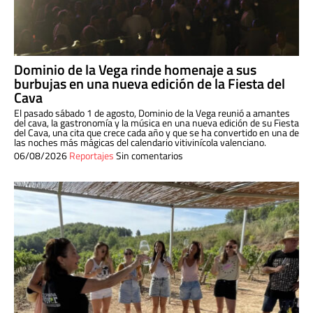
Dominio de la Vega rinde homenaje a sus
burbujas en una nueva edición de la Fiesta del
Cava
El pasado sábado 1 de agosto, Dominio de la Vega reunió a amantes
del cava, la gastronomía y la música en una nueva edición de su Fiesta
del Cava, una cita que crece cada año y que se ha convertido en una de
las noches más mágicas del calendario vitivinícola valenciano.
06/08/2026
Reportajes
Sin comentarios