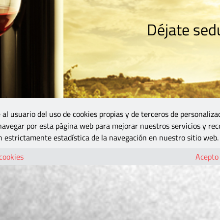
Déjate sedu
RISMO
ZONA DO
VINOS Y MÁS
GASTRONOMÍA
BLOGS
5B
 al usuario del uso de cookies propias y de terceros de personaliza
 navegar por esta página web para mejorar nuestros servicios y rec
 estrictamente estadística de la navegación en nuestro sitio web.
 cookies
Acepto