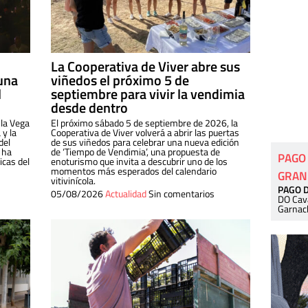
La Cooperativa de Viver abre sus
una
viñedos el próximo 5 de
l
septiembre para vivir la vendimia
desde dentro
 la Vega
El próximo sábado 5 de septiembre de 2026, la
 y la
Cooperativa de Viver volverá a abrir las puertas
del
de sus viñedos para celebrar una nueva edición
 ha
de ‘Tiempo de Vendimia’, una propuesta de
PAGO
cas del
enoturismo que invita a descubrir uno de los
momentos más esperados del calendario
GRAN
vitivinícola.
PAGO 
05/08/2026
Actualidad
Sin comentarios
DO Cav
Garnac