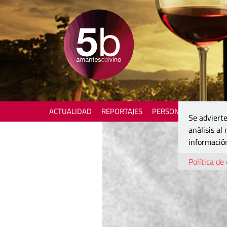
ACTUALIDAD
REPORTAJES
PERSONAJES
ENOTU
Se advierte
análisis al
información
Política de