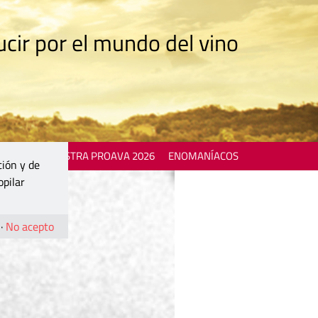
cir por el mundo del vino
 EVENTS
MOSTRA PROAVA 2026
ENOMANÍACOS
ción y de
opilar
·
No acepto