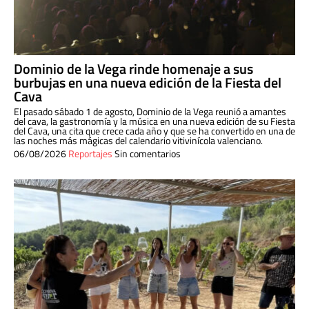
Dominio de la Vega rinde homenaje a sus
burbujas en una nueva edición de la Fiesta del
Cava
El pasado sábado 1 de agosto, Dominio de la Vega reunió a amantes
del cava, la gastronomía y la música en una nueva edición de su Fiesta
del Cava, una cita que crece cada año y que se ha convertido en una de
las noches más mágicas del calendario vitivinícola valenciano.
06/08/2026
Reportajes
Sin comentarios