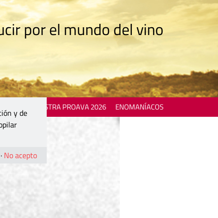
cir por el mundo del vino
 EVENTS
MOSTRA PROAVA 2026
ENOMANÍACOS
ción y de
opilar
·
No acepto