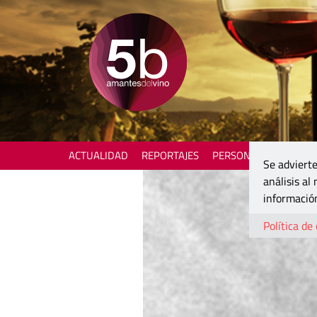
ACTUALIDAD
REPORTAJES
PERSONAJES
ENOTU
Se advierte
análisis al
información
Política de