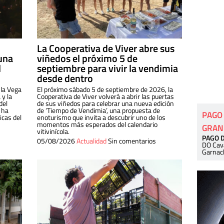
La Cooperativa de Viver abre sus
una
viñedos el próximo 5 de
l
septiembre para vivir la vendimia
desde dentro
 la Vega
El próximo sábado 5 de septiembre de 2026, la
 y la
Cooperativa de Viver volverá a abrir las puertas
del
de sus viñedos para celebrar una nueva edición
 ha
de ‘Tiempo de Vendimia’, una propuesta de
PAGO
cas del
enoturismo que invita a descubrir uno de los
momentos más esperados del calendario
GRAN
vitivinícola.
PAGO 
05/08/2026
Actualidad
Sin comentarios
DO Cav
Garnac