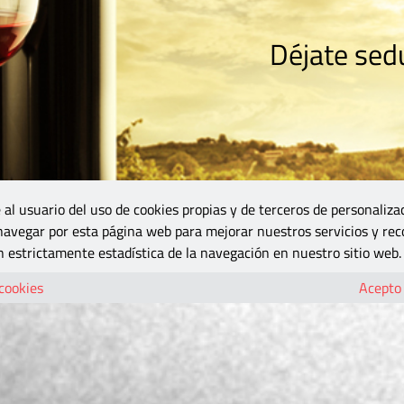
Déjate sedu
RISMO
ZONA DO
VINOS Y MÁS
GASTRONOMÍA
BLOGS
5B
 al usuario del uso de cookies propias y de terceros de personaliza
 navegar por esta página web para mejorar nuestros servicios y rec
 estrictamente estadística de la navegación en nuestro sitio web.
 cookies
Acepto