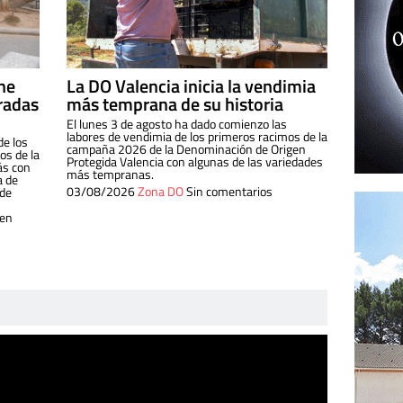
ine
La DO Valencia inicia la vendimia
radas
más temprana de su historia
El lunes 3 de agosto ha dado comienzo las
labores de vendimia de los primeros racimos de la
de los
campaña 2026 de la Denominación de Origen
s de la
Protegida Valencia con algunas de las variedades
ás con
más tempranas.
a de
03/08/2026
Zona DO
Sin comentarios
 de
 en