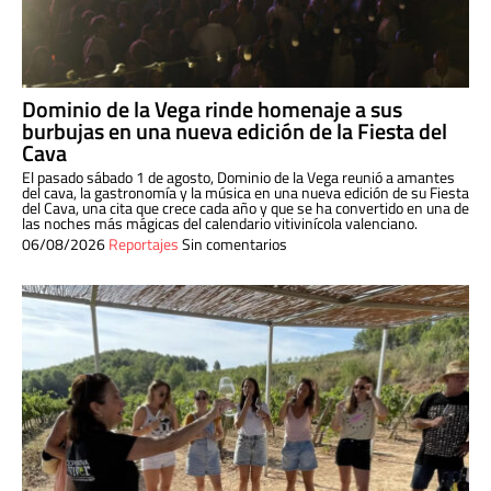
Dominio de la Vega rinde homenaje a sus
burbujas en una nueva edición de la Fiesta del
Cava
El pasado sábado 1 de agosto, Dominio de la Vega reunió a amantes
del cava, la gastronomía y la música en una nueva edición de su Fiesta
del Cava, una cita que crece cada año y que se ha convertido en una de
las noches más mágicas del calendario vitivinícola valenciano.
06/08/2026
Reportajes
Sin comentarios