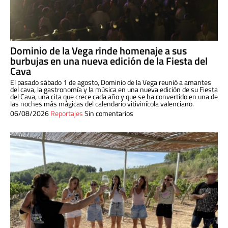
Dominio de la Vega rinde homenaje a sus
burbujas en una nueva edición de la Fiesta del
Cava
El pasado sábado 1 de agosto, Dominio de la Vega reunió a amantes
del cava, la gastronomía y la música en una nueva edición de su Fiesta
del Cava, una cita que crece cada año y que se ha convertido en una de
las noches más mágicas del calendario vitivinícola valenciano.
06/08/2026
Reportajes
Sin comentarios