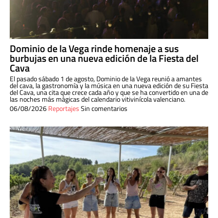
Dominio de la Vega rinde homenaje a sus
burbujas en una nueva edición de la Fiesta del
Cava
El pasado sábado 1 de agosto, Dominio de la Vega reunió a amantes
del cava, la gastronomía y la música en una nueva edición de su Fiesta
del Cava, una cita que crece cada año y que se ha convertido en una de
las noches más mágicas del calendario vitivinícola valenciano.
06/08/2026
Reportajes
Sin comentarios