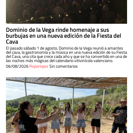
Dominio de la Vega rinde homenaje a sus
burbujas en una nueva edición de la Fiesta del
Cava
El pasado sábado 1 de agosto, Dominio de la Vega reunió a amantes
del cava, la gastronomía y la música en una nueva edición de su Fiesta
del Cava, una cita que crece cada año y que se ha convertido en una de
las noches más mágicas del calendario vitivinícola valenciano.
06/08/2026
Reportajes
Sin comentarios