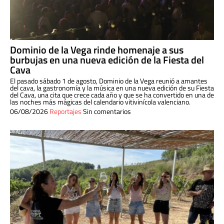
Dominio de la Vega rinde homenaje a sus
burbujas en una nueva edición de la Fiesta del
Cava
El pasado sábado 1 de agosto, Dominio de la Vega reunió a amantes
del cava, la gastronomía y la música en una nueva edición de su Fiesta
del Cava, una cita que crece cada año y que se ha convertido en una de
las noches más mágicas del calendario vitivinícola valenciano.
06/08/2026
Reportajes
Sin comentarios