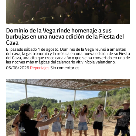
Dominio de la Vega rinde homenaje a sus
burbujas en una nueva edición de la Fiesta del
Cava
El pasado sábado 1 de agosto, Dominio de la Vega reunió a amantes
del cava, la gastronomía y la música en una nueva edición de su Fiesta
del Cava, una cita que crece cada año y que se ha convertido en una de
las noches más mágicas del calendario vitivinícola valenciano.
06/08/2026
Reportajes
Sin comentarios