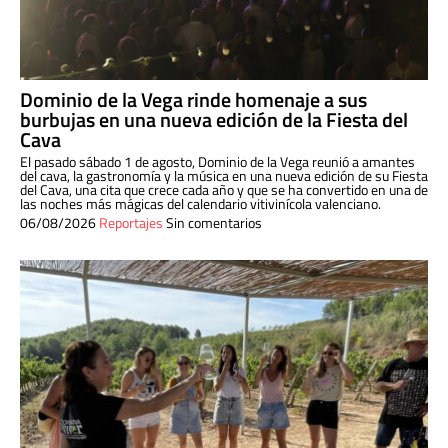
Dominio de la Vega rinde homenaje a sus
burbujas en una nueva edición de la Fiesta del
Cava
El pasado sábado 1 de agosto, Dominio de la Vega reunió a amantes
del cava, la gastronomía y la música en una nueva edición de su Fiesta
del Cava, una cita que crece cada año y que se ha convertido en una de
las noches más mágicas del calendario vitivinícola valenciano.
06/08/2026
Reportajes
Sin comentarios