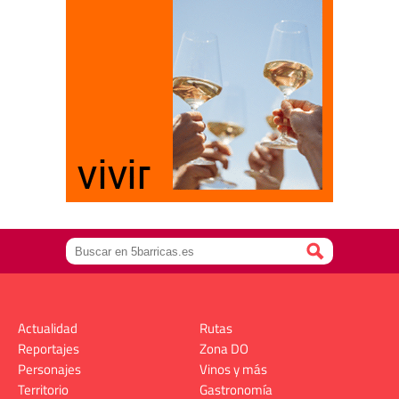
Actualidad
Rutas
Reportajes
Zona DO
Personajes
Vinos y más
Territorio
Gastronomía