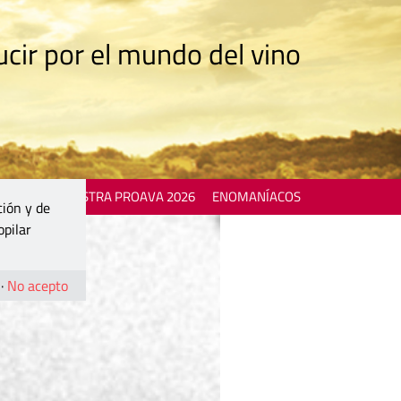
cir por el mundo del vino
 EVENTS
MOSTRA PROAVA 2026
ENOMANÍACOS
ción y de
opilar
·
No acepto