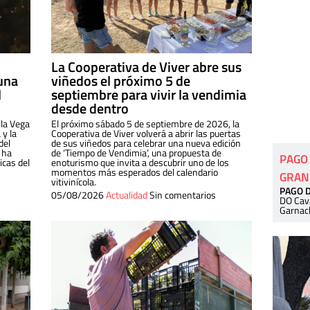
La Cooperativa de Viver abre sus
una
viñedos el próximo 5 de
l
septiembre para vivir la vendimia
desde dentro
 la Vega
El próximo sábado 5 de septiembre de 2026, la
 y la
Cooperativa de Viver volverá a abrir las puertas
del
de sus viñedos para celebrar una nueva edición
 ha
de ‘Tiempo de Vendimia’, una propuesta de
PAGO
cas del
enoturismo que invita a descubrir uno de los
momentos más esperados del calendario
GRAN
vitivinícola.
PAGO 
05/08/2026
Actualidad
Sin comentarios
DO Cav
Garnac