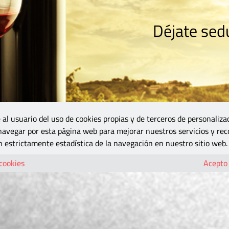
Déjate sedu
RISMO
ZONA DO
VINOS Y MÁS
GASTRONOMÍA
BLOGS
5B
 al usuario del uso de cookies propias y de terceros de personaliza
 navegar por esta página web para mejorar nuestros servicios y rec
 estrictamente estadística de la navegación en nuestro sitio web.
 cookies
Acepto