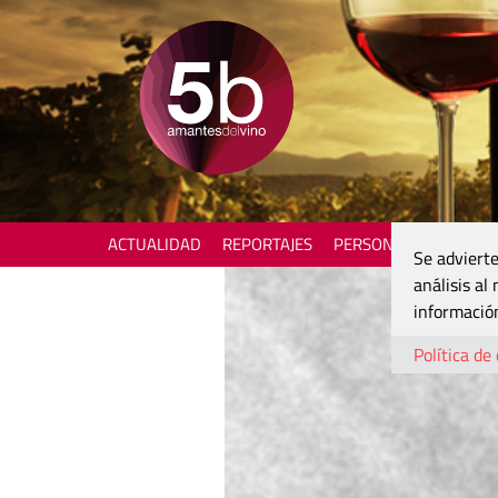
ACTUALIDAD
REPORTAJES
PERSONAJES
ENOTU
Se advierte
análisis al
información
Política de