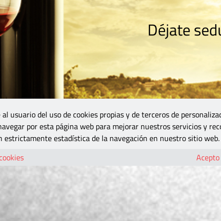
Déjate sedu
RISMO
ZONA DO
VINOS Y MÁS
GASTRONOMÍA
BLOGS
5B
 al usuario del uso de cookies propias y de terceros de personaliza
 navegar por esta página web para mejorar nuestros servicios y rec
 estrictamente estadística de la navegación en nuestro sitio web.
 cookies
Acepto