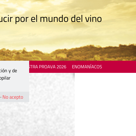
cir por el mundo del vino
 EVENTS
MOSTRA PROAVA 2026
ENOMANÍACOS
ción y de
opilar
·
No acepto