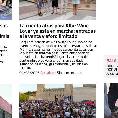
 sus
La cuenta atrás para Albir Wine
Lover ya está en marcha: entradas
dimia
a la venta y aforo limitado
La quinta edición de Albir Wine Lover, uno de los
eventos enogastronómicos más destacados de la
6, la
Marina Baixa, ya ha iniciado su cuenta atrás con
ertas
la puesta en marcha de la venta anticipada de
ición
entradas. La cita tendrá lugar el viernes 4 de
BALA
septiembre y volverá a reunir una cuidada
os
selección de vinos, gastronomía y música en
BODEG
directo.
DOP Al
04/08/2026
Actualidad
Sin comentarios
Alicant