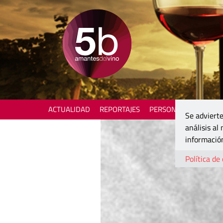
ACTUALIDAD
REPORTAJES
PERSONAJES
ENOTU
Se advierte
análisis al
información
Política de