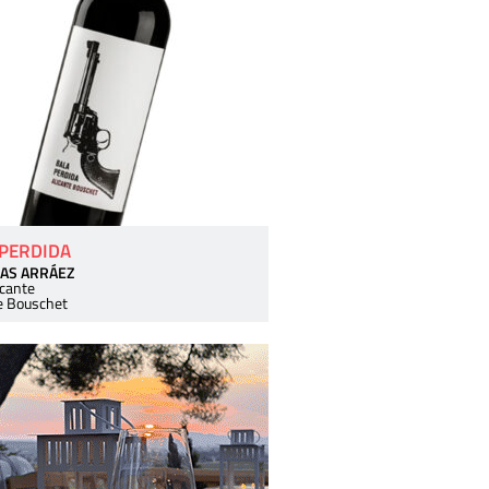
 PERDIDA
AS ARRÁEZ
icante
e Bouschet