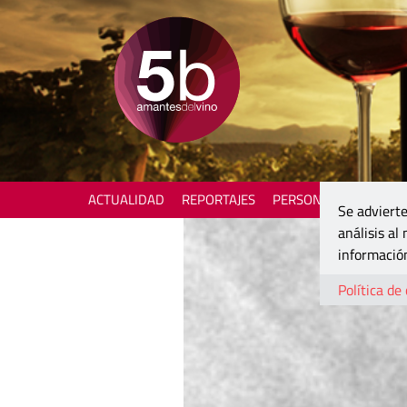
ACTUALIDAD
REPORTAJES
PERSONAJES
ENOTU
Se advierte
análisis al
información
Política de