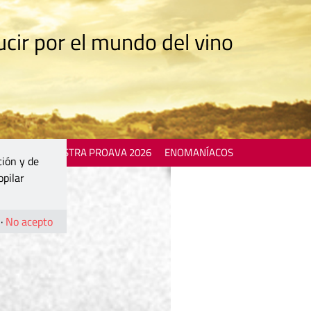
cir por el mundo del vino
 EVENTS
MOSTRA PROAVA 2026
ENOMANÍACOS
ción y de
opilar
·
No acepto