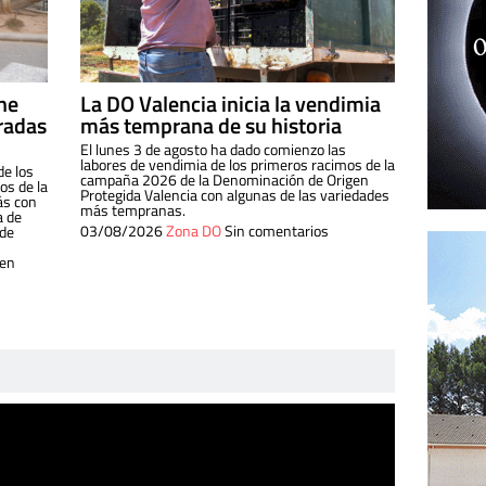
ine
La DO Valencia inicia la vendimia
radas
más temprana de su historia
El lunes 3 de agosto ha dado comienzo las
labores de vendimia de los primeros racimos de la
de los
campaña 2026 de la Denominación de Origen
s de la
Protegida Valencia con algunas de las variedades
ás con
más tempranas.
a de
03/08/2026
Zona DO
Sin comentarios
 de
 en