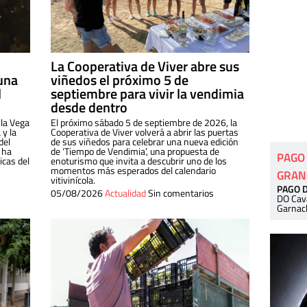
La Cooperativa de Viver abre sus
una
viñedos el próximo 5 de
l
septiembre para vivir la vendimia
desde dentro
 la Vega
El próximo sábado 5 de septiembre de 2026, la
 y la
Cooperativa de Viver volverá a abrir las puertas
del
de sus viñedos para celebrar una nueva edición
 ha
de ‘Tiempo de Vendimia’, una propuesta de
PAGO
cas del
enoturismo que invita a descubrir uno de los
momentos más esperados del calendario
GRAN
vitivinícola.
PAGO 
05/08/2026
Actualidad
Sin comentarios
DO Cav
Garnac