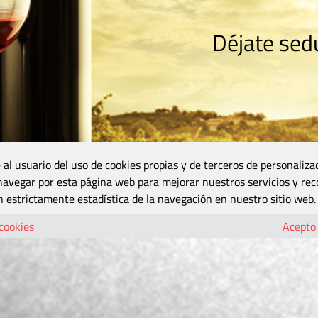
Déjate sedu
RISMO
ZONA DO
VINOS Y MÁS
GASTRONOMÍA
BLOGS
5B
 al usuario del uso de cookies propias y de terceros de personaliza
 navegar por esta página web para mejorar nuestros servicios y rec
 estrictamente estadística de la navegación en nuestro sitio web.
 cookies
Acepto