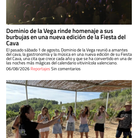
Dominio de la Vega rinde homenaje a sus
burbujas en una nueva edición de la Fiesta del
Cava
El pasado sábado 1 de agosto, Dominio de la Vega reunió a amantes
del cava, la gastronomía y la música en una nueva edición de su Fiesta
del Cava, una cita que crece cada año y que se ha convertido en una de
las noches más mágicas del calendario vitivinícola valenciano.
06/08/2026
Reportajes
Sin comentarios