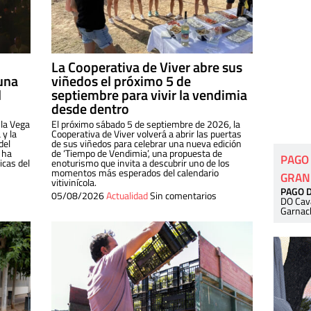
La Cooperativa de Viver abre sus
una
viñedos el próximo 5 de
l
septiembre para vivir la vendimia
desde dentro
 la Vega
El próximo sábado 5 de septiembre de 2026, la
 y la
Cooperativa de Viver volverá a abrir las puertas
del
de sus viñedos para celebrar una nueva edición
 ha
de ‘Tiempo de Vendimia’, una propuesta de
PAGO
cas del
enoturismo que invita a descubrir uno de los
momentos más esperados del calendario
GRAN
vitivinícola.
PAGO 
05/08/2026
Actualidad
Sin comentarios
DO Cav
Garnac