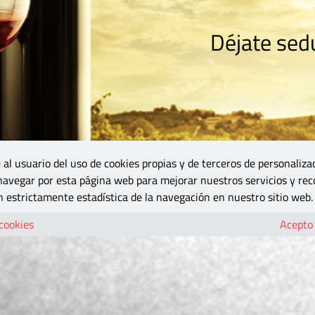
Déjate sedu
RISMO
ZONA DO
VINOS Y MÁS
GASTRONOMÍA
BLOGS
5B
 al usuario del uso de cookies propias y de terceros de personaliza
 navegar por esta página web para mejorar nuestros servicios y rec
 estrictamente estadística de la navegación en nuestro sitio web.
 cookies
Acepto