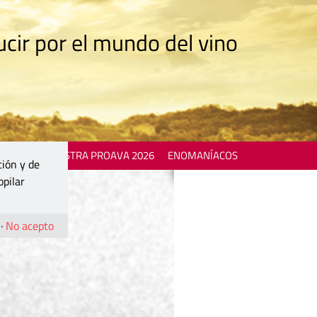
cir por el mundo del vino
 EVENTS
MOSTRA PROAVA 2026
ENOMANÍACOS
ción y de
opilar
·
No acepto