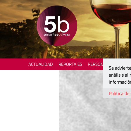
ACTUALIDAD
REPORTAJES
PERSONAJES
ENOTU
Se advierte
análisis al
información
Política de