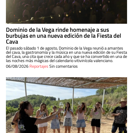
Dominio de la Vega rinde homenaje a sus
burbujas en una nueva edición de la Fiesta del
Cava
El pasado sábado 1 de agosto, Dominio de la Vega reunió a amantes
del cava, la gastronomía y la música en una nueva edición de su Fiesta
del Cava, una cita que crece cada año y que se ha convertido en una de
las noches más mágicas del calendario vitivinícola valenciano.
06/08/2026
Reportajes
Sin comentarios