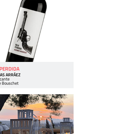
 PERDIDA
AS ARRÁEZ
icante
e Bouschet