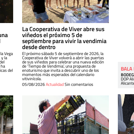
La Cooperativa de Viver abre sus
una
viñedos el próximo 5 de
l
septiembre para vivir la vendimia
desde dentro
 la Vega
El próximo sábado 5 de septiembre de 2026, la
 y la
Cooperativa de Viver volverá a abrir las puertas
del
de sus viñedos para celebrar una nueva edición
 ha
de ‘Tiempo de Vendimia’, una propuesta de
BALA
cas del
enoturismo que invita a descubrir uno de los
momentos más esperados del calendario
BODEG
vitivinícola.
DOP Al
Alicant
05/08/2026
Actualidad
Sin comentarios