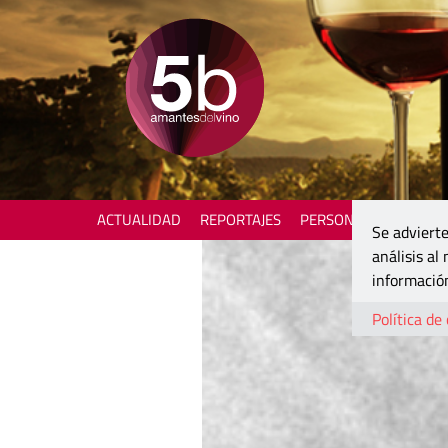
ACTUALIDAD
REPORTAJES
PERSONAJES
ENOTU
Se advierte
análisis al
información
Política de