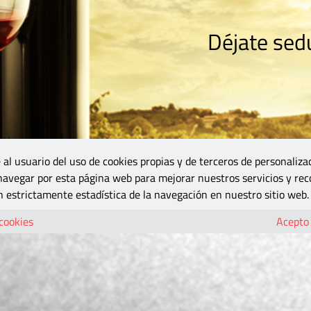
Déjate sedu
RISMO
ZONA DO
VINOS Y MÁS
GASTRONOMÍA
BLOGS
5B
 al usuario del uso de cookies propias y de terceros de personaliza
 navegar por esta página web para mejorar nuestros servicios y rec
 estrictamente estadística de la navegación en nuestro sitio web.
 cookies
Acepto