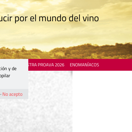
cir por el mundo del vino
 EVENTS
MOSTRA PROAVA 2026
ENOMANÍACOS
ción y de
opilar
·
No acepto