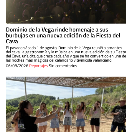
Dominio de la Vega rinde homenaje a sus
burbujas en una nueva edición de la Fiesta del
Cava
El pasado sábado 1 de agosto, Dominio de la Vega reunió a amantes
del cava, la gastronomía y la música en una nueva edición de su Fiesta
del Cava, una cita que crece cada año y que se ha convertido en una de
las noches más mágicas del calendario vitivinícola valenciano.
06/08/2026
Reportajes
Sin comentarios