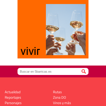
Actualidad
Rutas
Reportajes
Zona DO
Personajes
Vinos y más