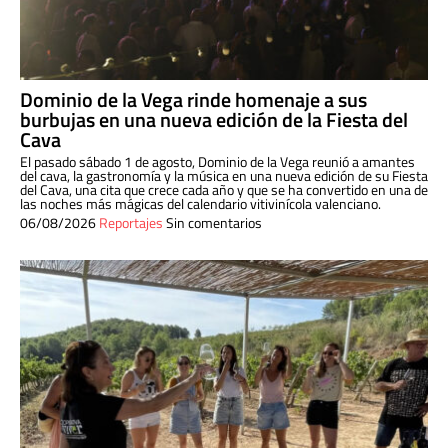
Dominio de la Vega rinde homenaje a sus
burbujas en una nueva edición de la Fiesta del
Cava
El pasado sábado 1 de agosto, Dominio de la Vega reunió a amantes
del cava, la gastronomía y la música en una nueva edición de su Fiesta
del Cava, una cita que crece cada año y que se ha convertido en una de
las noches más mágicas del calendario vitivinícola valenciano.
06/08/2026
Reportajes
Sin comentarios