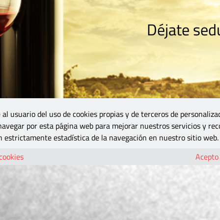
Déjate sedu
RISMO
ZONA DO
VINOS Y MÁS
GASTRONOMÍA
BLOGS
5B
 al usuario del uso de cookies propias y de terceros de personaliza
 navegar por esta página web para mejorar nuestros servicios y rec
 estrictamente estadística de la navegación en nuestro sitio web.
 cookies
Acepto