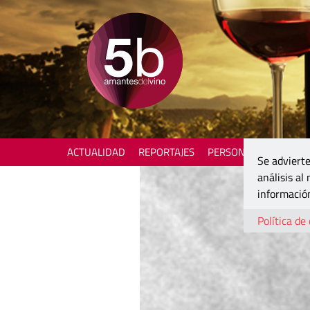
ACTUALIDAD
REPORTAJES
PERSONAJES
ENOTU
Se advierte
análisis al
información
Política de