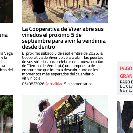
La Cooperativa de Viver abre sus
una
viñedos el próximo 5 de
l
septiembre para vivir la vendimia
desde dentro
 la Vega
El próximo sábado 5 de septiembre de 2026, la
 y la
Cooperativa de Viver volverá a abrir las puertas
del
de sus viñedos para celebrar una nueva edición
 ha
de ‘Tiempo de Vendimia’, una propuesta de
PAGO
cas del
enoturismo que invita a descubrir uno de los
momentos más esperados del calendario
GRAN
vitivinícola.
PAGO 
05/08/2026
Actualidad
Sin comentarios
DO Cav
Garnac