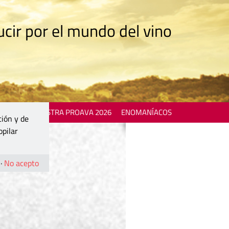
cir por el mundo del vino
 EVENTS
MOSTRA PROAVA 2026
ENOMANÍACOS
ción y de
opilar
·
No acepto