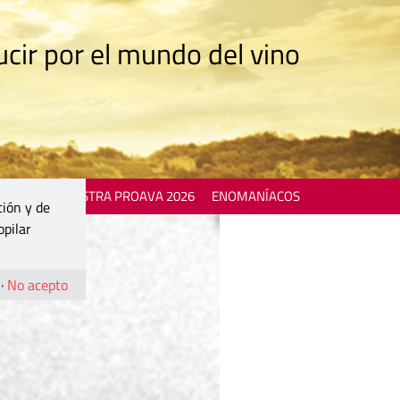
cir por el mundo del vino
 EVENTS
MOSTRA PROAVA 2026
ENOMANÍACOS
ción y de
opilar
·
No acepto