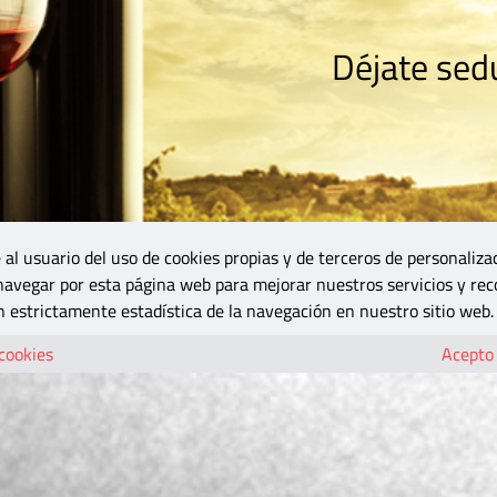
Déjate sedu
RISMO
ZONA DO
VINOS Y MÁS
GASTRONOMÍA
BLOGS
5B
 al usuario del uso de cookies propias y de terceros de personaliza
 navegar por esta página web para mejorar nuestros servicios y rec
 estrictamente estadística de la navegación en nuestro sitio web.
 cookies
Acepto