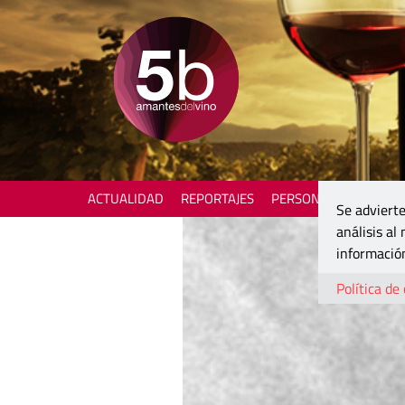
ACTUALIDAD
REPORTAJES
PERSONAJES
ENOTU
Se advierte
análisis al
información
Política de