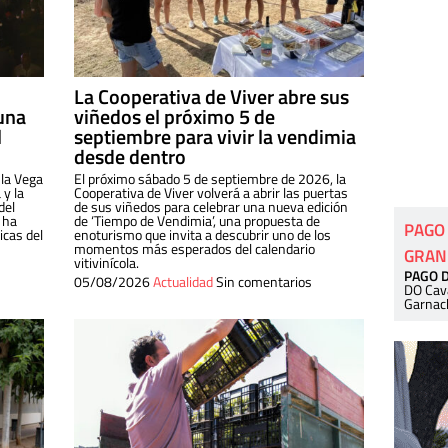
La Cooperativa de Viver abre sus
una
viñedos el próximo 5 de
l
septiembre para vivir la vendimia
desde dentro
 la Vega
El próximo sábado 5 de septiembre de 2026, la
 y la
Cooperativa de Viver volverá a abrir las puertas
del
de sus viñedos para celebrar una nueva edición
 ha
de ‘Tiempo de Vendimia’, una propuesta de
PAGO
cas del
enoturismo que invita a descubrir uno de los
momentos más esperados del calendario
GRAN
vitivinícola.
PAGO 
05/08/2026
Actualidad
Sin comentarios
DO Cav
Garnac