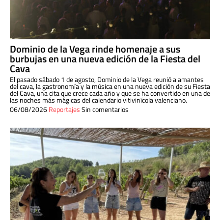
Dominio de la Vega rinde homenaje a sus
burbujas en una nueva edición de la Fiesta del
Cava
El pasado sábado 1 de agosto, Dominio de la Vega reunió a amantes
del cava, la gastronomía y la música en una nueva edición de su Fiesta
del Cava, una cita que crece cada año y que se ha convertido en una de
las noches más mágicas del calendario vitivinícola valenciano.
06/08/2026
Reportajes
Sin comentarios