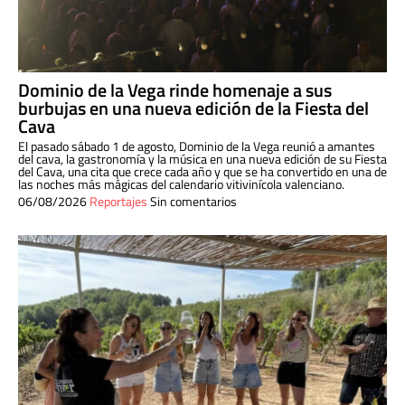
Dominio de la Vega rinde homenaje a sus
burbujas en una nueva edición de la Fiesta del
Cava
El pasado sábado 1 de agosto, Dominio de la Vega reunió a amantes
del cava, la gastronomía y la música en una nueva edición de su Fiesta
del Cava, una cita que crece cada año y que se ha convertido en una de
las noches más mágicas del calendario vitivinícola valenciano.
06/08/2026
Reportajes
Sin comentarios