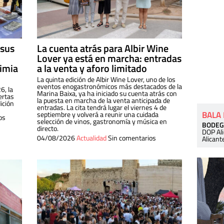
 sus
La cuenta atrás para Albir Wine
Lover ya está en marcha: entradas
dimia
a la venta y aforo limitado
La quinta edición de Albir Wine Lover, uno de los
eventos enogastronómicos más destacados de la
6, la
Marina Baixa, ya ha iniciado su cuenta atrás con
ertas
la puesta en marcha de la venta anticipada de
ición
entradas. La cita tendrá lugar el viernes 4 de
BALA
septiembre y volverá a reunir una cuidada
os
selección de vinos, gastronomía y música en
BODEG
directo.
DOP Al
04/08/2026
Actualidad
Sin comentarios
Alicant