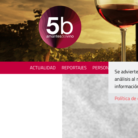
ACTUALIDAD
REPORTAJES
PERSONAJES
ENOTU
Se advierte
análisis al
información
Política de