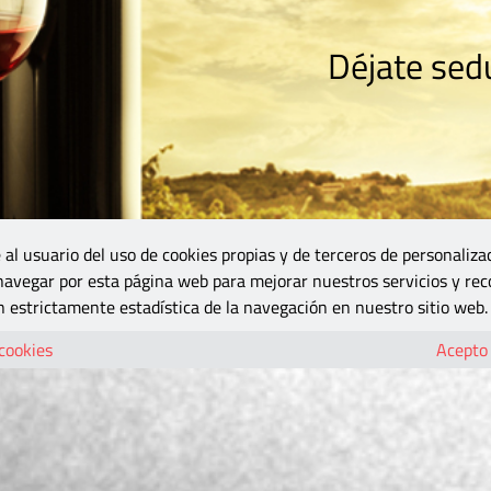
Déjate sedu
RISMO
ZONA DO
VINOS Y MÁS
GASTRONOMÍA
BLOGS
5B
 al usuario del uso de cookies propias y de terceros de personaliza
 navegar por esta página web para mejorar nuestros servicios y rec
 estrictamente estadística de la navegación en nuestro sitio web.
 cookies
Acepto