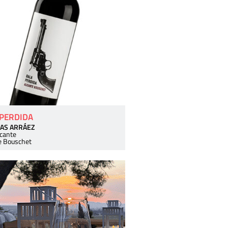
 PERDIDA
AS ARRÁEZ
icante
e Bouschet