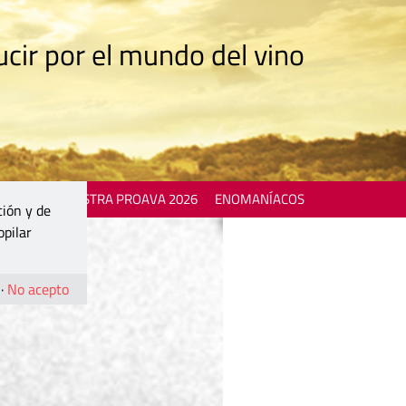
cir por el mundo del vino
 EVENTS
MOSTRA PROAVA 2026
ENOMANÍACOS
ción y de
opilar
·
No acepto