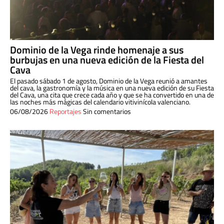
Dominio de la Vega rinde homenaje a sus
burbujas en una nueva edición de la Fiesta del
Cava
El pasado sábado 1 de agosto, Dominio de la Vega reunió a amantes
del cava, la gastronomía y la música en una nueva edición de su Fiesta
del Cava, una cita que crece cada año y que se ha convertido en una de
las noches más mágicas del calendario vitivinícola valenciano.
06/08/2026
Reportajes
Sin comentarios