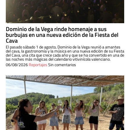
Dominio de la Vega rinde homenaje a sus
burbujas en una nueva edición de la Fiesta del
Cava
El pasado sábado 1 de agosto, Dominio de la Vega reunió a amantes
del cava, la gastronomía y la música en una nueva edición de su Fiesta
del Cava, una cita que crece cada año y que se ha convertido en una de
las noches más mágicas del calendario vitivinícola valenciano.
06/08/2026
Reportajes
Sin comentarios