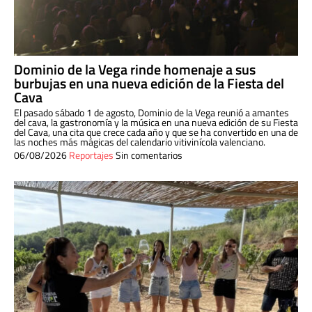
Dominio de la Vega rinde homenaje a sus
burbujas en una nueva edición de la Fiesta del
Cava
El pasado sábado 1 de agosto, Dominio de la Vega reunió a amantes
del cava, la gastronomía y la música en una nueva edición de su Fiesta
del Cava, una cita que crece cada año y que se ha convertido en una de
las noches más mágicas del calendario vitivinícola valenciano.
06/08/2026
Reportajes
Sin comentarios