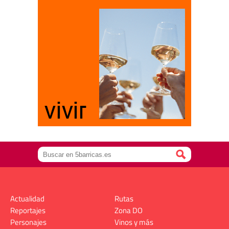
Actualidad
Rutas
Reportajes
Zona DO
Personajes
Vinos y más