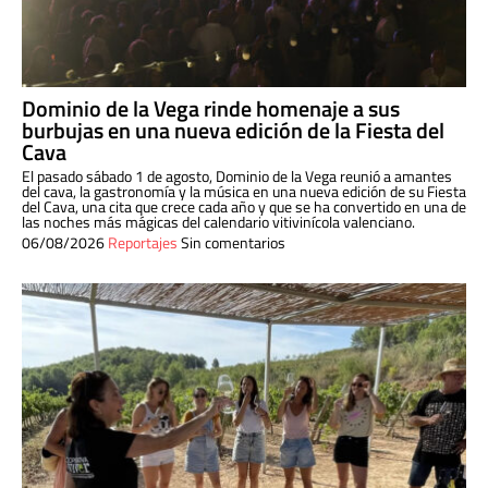
Dominio de la Vega rinde homenaje a sus
burbujas en una nueva edición de la Fiesta del
Cava
El pasado sábado 1 de agosto, Dominio de la Vega reunió a amantes
del cava, la gastronomía y la música en una nueva edición de su Fiesta
del Cava, una cita que crece cada año y que se ha convertido en una de
las noches más mágicas del calendario vitivinícola valenciano.
06/08/2026
Reportajes
Sin comentarios