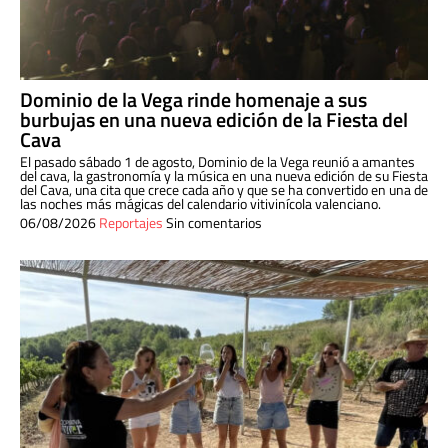
Dominio de la Vega rinde homenaje a sus
burbujas en una nueva edición de la Fiesta del
Cava
El pasado sábado 1 de agosto, Dominio de la Vega reunió a amantes
del cava, la gastronomía y la música en una nueva edición de su Fiesta
del Cava, una cita que crece cada año y que se ha convertido en una de
las noches más mágicas del calendario vitivinícola valenciano.
06/08/2026
Reportajes
Sin comentarios