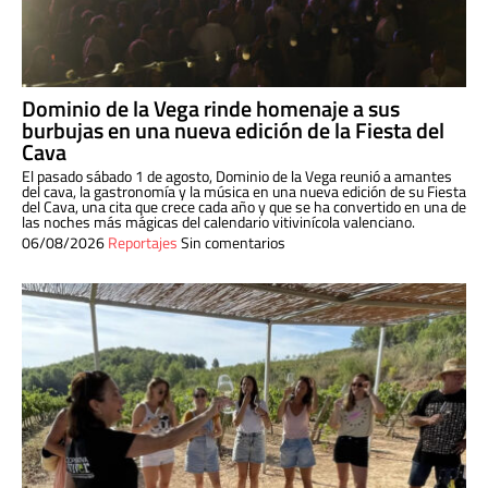
Dominio de la Vega rinde homenaje a sus
burbujas en una nueva edición de la Fiesta del
Cava
El pasado sábado 1 de agosto, Dominio de la Vega reunió a amantes
del cava, la gastronomía y la música en una nueva edición de su Fiesta
del Cava, una cita que crece cada año y que se ha convertido en una de
las noches más mágicas del calendario vitivinícola valenciano.
06/08/2026
Reportajes
Sin comentarios