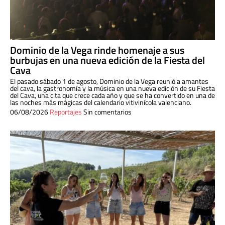
Dominio de la Vega rinde homenaje a sus
burbujas en una nueva edición de la Fiesta del
Cava
El pasado sábado 1 de agosto, Dominio de la Vega reunió a amantes
del cava, la gastronomía y la música en una nueva edición de su Fiesta
del Cava, una cita que crece cada año y que se ha convertido en una de
las noches más mágicas del calendario vitivinícola valenciano.
06/08/2026
Reportajes
Sin comentarios