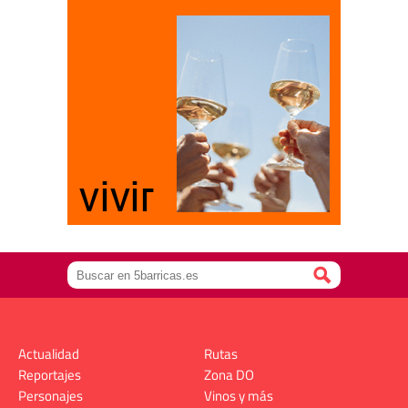
Actualidad
Rutas
Reportajes
Zona DO
Personajes
Vinos y más