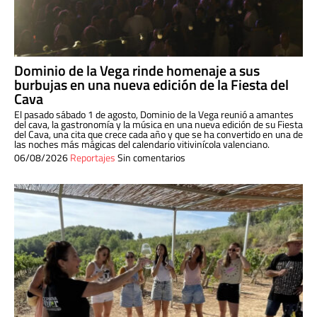
Dominio de la Vega rinde homenaje a sus
burbujas en una nueva edición de la Fiesta del
Cava
El pasado sábado 1 de agosto, Dominio de la Vega reunió a amantes
del cava, la gastronomía y la música en una nueva edición de su Fiesta
del Cava, una cita que crece cada año y que se ha convertido en una de
las noches más mágicas del calendario vitivinícola valenciano.
06/08/2026
Reportajes
Sin comentarios