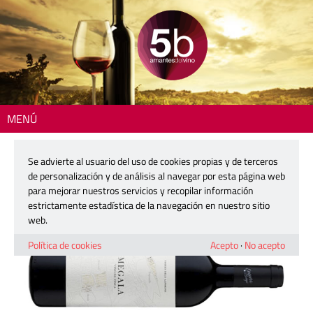
MENÚ
Inicio
>
La copa del día
> Megala
Se advierte al usuario del uso de cookies propias y de terceros
Megala
de personalización y de análisis al navegar por esta página web
para mejorar nuestros servicios y recopilar información
estrictamente estadística de la navegación en nuestro sitio
13 enero, 2026
web.
Política de cookies
Acepto
·
No acepto