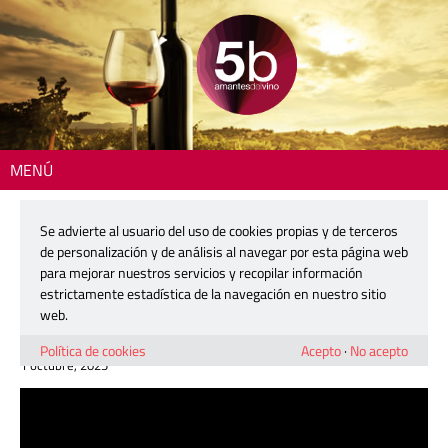
MENÚ
Inicio
>
Zona DO
> Masos: la vendimia que sigue escribiendo la historia
vitivinícola del valle de Guadalest
Se advierte al usuario del uso de cookies propias y de terceros
de personalización y de análisis al navegar por esta página web
Masos: la vendimia que sigue
para mejorar nuestros servicios y recopilar información
escribiendo la historia vitivinícola del
estrictamente estadística de la navegación en nuestro sitio
valle de Guadalest
web.
Política de cookies
Acepto
·
No acepto
1 octubre, 2025